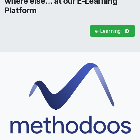
where else... at our E-Learning
Platform
e-Learning